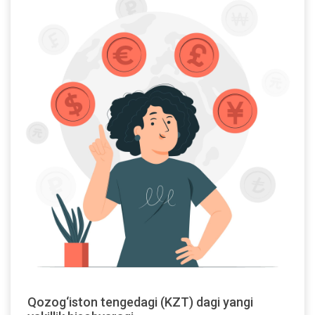
Qozog‘iston tengedagi (KZT) dagi yangi