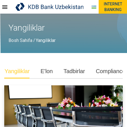
INTERNET
BANKING
Yangiliklar
Bosh Sahifa
Yangiliklar
/
Yangiliklar
E'lon
Tadbirlar
Compliance