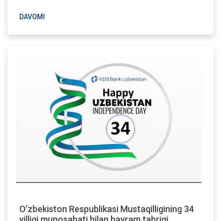
DAVOMI
O’zbekiston Respublikasi Mustaqilligining 34
yilligi munosabati bilan bayram tabrigi