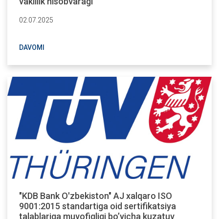
vakillik hisobvaragi
02.07.2025
DAVOMI
"KDB Bank O'zbekiston" AJ xalqaro ISO
9001:2015 standartiga oid sertifikatsiya
talablariga muvofiqligi bo’yicha kuzatuv