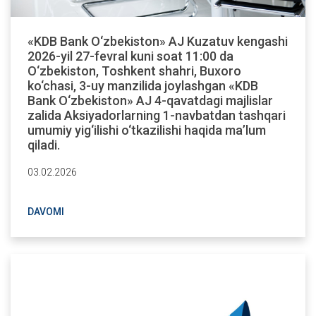
«KDB Bank O‘zbekiston» AJ Kuzatuv kengashi
2026-yil 27-fevral kuni soat 11:00 da
O‘zbekiston, Toshkent shahri, Buxoro
ko‘chasi, 3-uy manzilida joylashgan «KDB
Bank O‘zbekiston» AJ 4-qavatdagi majlislar
zalida Aksiyadorlarning 1-navbatdan tashqari
umumiy yig‘ilishi o‘tkazilishi haqida ma’lum
qiladi.
03.02.2026
DAVOMI