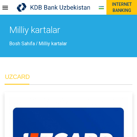
INTERNET
BANKING
Milliy kartalar
Bosh Sahifa
Milliy kartalar
/
UZCARD