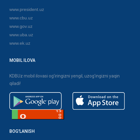
www.president.uz
www.cbu.uz
www.gov.uz
www.uba.uz
www.ek.uz
MOBIL ILOVA
KDBUz mobil ilovasi og'iringizni yengil, uzog'ingizni yaqin
qiladi!
BOG'LANISH