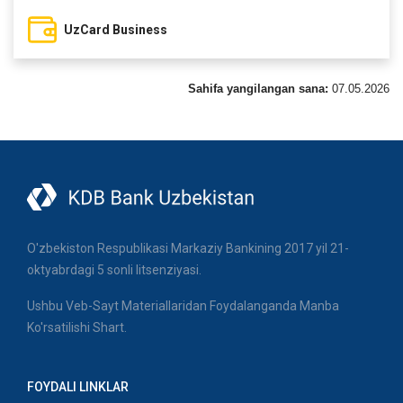
UzCard Business
Sahifa yangilangan sana:
07.05.2026
O'zbekiston Respublikasi Markaziy Bankining 2017 yil 21-
oktyabrdagi 5 sonli litsenziyasi.
Ushbu Veb-Sayt Materiallaridan Foydalanganda Manba
Ko'rsatilishi Shart.
FOYDALI LINKLAR