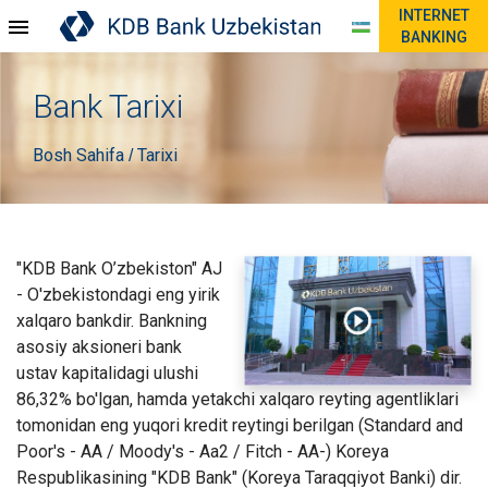
INTERNET
BANKING
Bank Tarixi
Bosh Sahifa
Tarixi
/
"KDB Bank O’zbekiston" AJ
- O'zbekistondagi eng yirik
xalqaro bankdir. Bankning
asosiy aksioneri bank
ustav kapitalidagi ulushi
86,32% bo'lgan, hamda yetakchi xalqaro reyting agentliklari
tomonidan eng yuqori kredit reytingi berilgan (Standard and
Poor's - AA / Moody's - Aa2 / Fitch - AA-) Koreya
Respublikasining "KDB Bank" (Koreya Taraqqiyot Banki) dir.