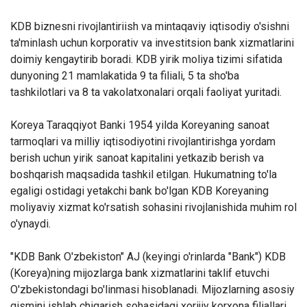
KDB biznesni rivojlantiriish va mintaqaviy iqtisodiy o'sishni
ta'minlash uchun korporativ va investitsion bank xizmatlarini
doimiy kengaytirib boradi. KDB yirik moliya tizimi sifatida
dunyoning 21 mamlakatida 9 ta filiali, 5 ta sho'ba
tashkilotlari va 8 ta vakolatxonalari orqali faoliyat yuritadi.
Koreya Taraqqiyot Banki 1954 yilda Koreyaning sanoat
tarmoqlari va milliy iqtisodiyotini rivojlantirishga yordam
berish uchun yirik sanoat kapitalini yetkazib berish va
boshqarish maqsadida tashkil etilgan. Hukumatning to'la
egaligi ostidagi yetakchi bank bo'lgan KDB Koreyaning
moliyaviy xizmat ko'rsatish sohasini rivojlanishida muhim rol
o'ynaydi.
"KDB Bank O'zbekiston" AJ (keyingi o'rinlarda "Bank") KDB
(Koreya)ning mijozlarga bank xizmatlarini taklif etuvchi
O'zbekistondagi bo'linmasi hisoblanadi. Mijozlarning asosiy
qismini ishlab chiqarish sohasidagi xorijiy korxona filiallari