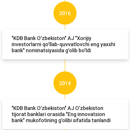
2016
"KDB Bank O'zbekiston" AJ "Xorijiy
investorlarni qo'llab-quvvatlovchi eng yaxshi
bank" nominatsiyasida g'olib bo'ldi
2014
"KDB Bank O'zbekiston" AJ O'zbekiston
tijorat banklari orasida "Eng innovatsion
bank" mukofotining g'olibi sifatida tanlandi