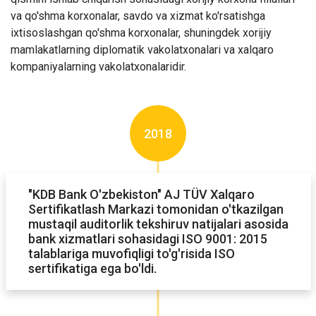
va qo'shma korxonalar, savdo va xizmat ko'rsatishga
ixtisoslashgan qo'shma korxonalar, shuningdek xorijiy
mamlakatlarning diplomatik vakolatxonalari va xalqaro
kompaniyalarning vakolatxonalaridir.
2018
"KDB Bank O'zbekiston" AJ TÜV Xalqaro
Sertifikatlash Markazi tomonidan o'tkazilgan
mustaqil auditorlik tekshiruv natijalari asosida
bank xizmatlari sohasidagi ISO 9001: 2015
talablariga muvofiqligi to'g'risida ISO
sertifikatiga ega bo'ldi.