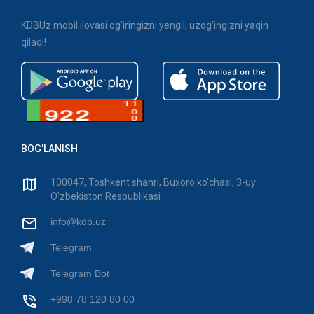
KDBUz mobil ilovasi og'iringizni yengil, uzog'ingizni yaqin
qiladi!
BOG'LANISH
100047, Toshkent shahri, Buxoro ko'chasi, 3-uy
O'zbekiston Respublikasi
info@kdb.uz
Telegram
Telegram Bot
+998 78 120 80 00