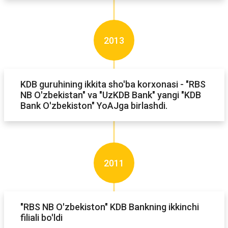
2013
KDB guruhining ikkita sho'ba korxonasi - "RBS
NB O'zbekistan" va "UzKDB Bank" yangi "KDB
Bank O'zbekiston" YoAJga birlashdi.
2011
"RBS NB O'zbekiston" KDB Bankning ikkinchi
filiali bo'ldi