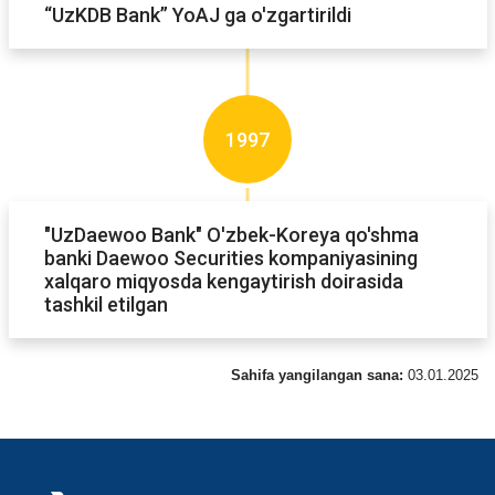
“UzKDB Bank” YoAJ ga o'zgartirildi
1997
"UzDaewoo Bank" O'zbek-Koreya qo'shma
banki Daewoo Securities kompaniyasining
xalqaro miqyosda kengaytirish doirasida
tashkil etilgan
Sahifa yangilangan sana:
03.01.2025