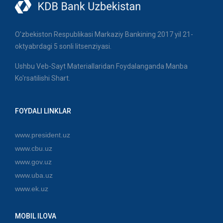
O'zbekiston Respublikasi Markaziy Bankining 2017 yil 21-
oktyabrdagi 5 sonli litsenziyasi.
Ushbu Veb-Sayt Materiallaridan Foydalanganda Manba
Ko'rsatilishi Shart.
FOYDALI LINKLAR
www.president.uz
www.cbu.uz
www.gov.uz
www.uba.uz
www.ek.uz
MOBIL ILOVA