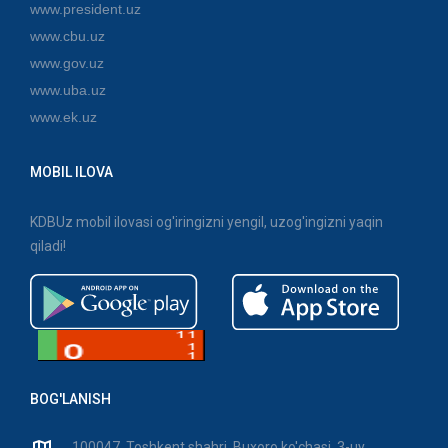
www.president.uz
www.cbu.uz
www.gov.uz
www.uba.uz
www.ek.uz
MOBIL ILOVA
KDBUz mobil ilovasi og'iringizni yengil, uzog'ingizni yaqin
qiladi!
BOG'LANISH
100047, Toshkent shahri, Buxoro ko'chasi, 3-uy