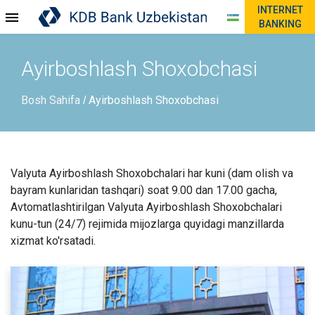
INTERNET
BANKING
Ayirboshlash Shoxobchasi
Bosh Sahifa
Ayirboshlash Shoxobchasi
/
Valyuta Ayirboshlash Shoxobchalari har kuni (dam olish va
bayram kunlaridan tashqari) soat 9.00 dan 17.00 gacha,
Avtomatlashtirilgan Valyuta Ayirboshlash Shoxobchalari
kunu-tun (24/7) rejimida mijozlarga quyidagi manzillarda
xizmat ko'rsatadi.