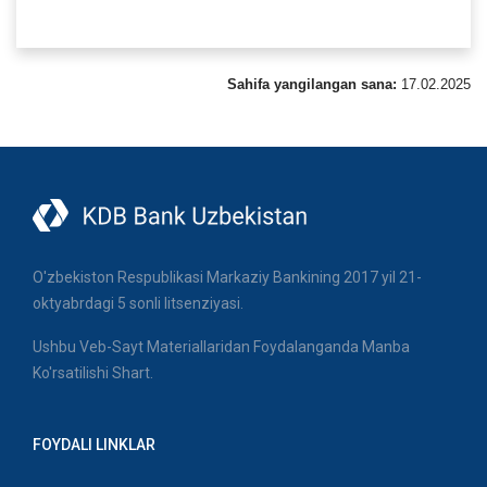
Sahifa yangilangan sana:
17.02.2025
O'zbekiston Respublikasi Markaziy Bankining 2017 yil 21-
oktyabrdagi 5 sonli litsenziyasi.
Ushbu Veb-Sayt Materiallaridan Foydalanganda Manba
Ko'rsatilishi Shart.
FOYDALI LINKLAR