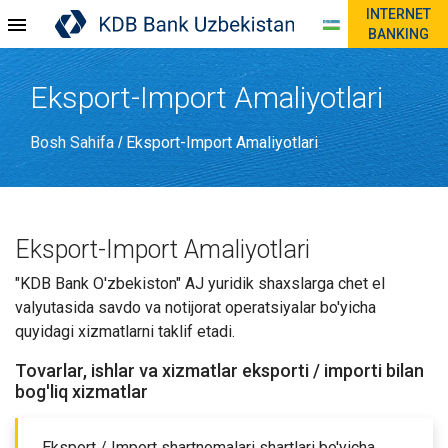
INTERNET
BANKING
Eksport-Import Amaliyotlari
Bosh Sahifa
Eksport-Import Amaliyotlari
/
Eksport-Import Amaliyotlari
"KDB Bank O'zbekiston" AJ yuridik shaxslarga chet el
valyutasida savdo va notijorat operatsiyalar bo'yicha
quyidagi xizmatlarni taklif etadi.
Tovarlar, ishlar va xizmatlar eksporti / importi bilan
bog'liq xizmatlar
Eksport / Import shartnomalari shartlari bo'yicha