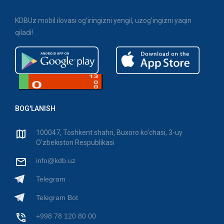
KDBUz mobil ilovasi og'iringizni yengil, uzog'ingizni yaqin
qiladi!
BOG'LANISH
100047, Toshkent shahri, Buxoro ko'chasi, 3-uy
O'zbekiston Respublikasi
info@kdb.uz
Telegram
Telegram Bot
+998 78 120 80 00