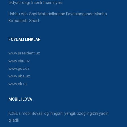
oktyabrdagi 5 sonli litsenziyasi.
Ushbu Veb-Sayt Materiallaridan Foydalanganda Manba
Ko'rsatilishi Shart.
FOYDALI LINKLAR
www.president.uz
www.cbu.uz
www.gov.uz
www.uba.uz
www.ek.uz
MOBIL ILOVA
KDBUz mobil ilovasi og'iringizni yengil, uzog'ingizni yaqin
qiladi!