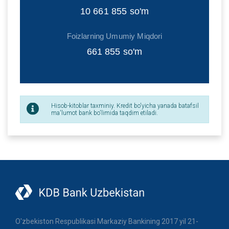
10 661 855
so'm
Foizlarning Umumiy Miqdori
661 855
so'm
Hisob-kitoblar taxminiy. Kredit bo'yicha yanada batafsil
ma'lumot bank bo'limida taqdim etiladi.
O'zbekiston Respublikasi Markaziy Bankining 2017 yil 21-