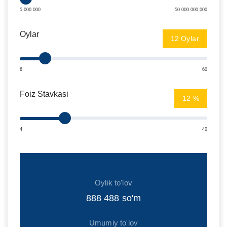
5 000 000
50 000 000 000
Oylar
Oylar
6
60
Foiz Stavkasi
%
4
40
Oylik to'lov
888 488
so'm
Umumiy to'lov