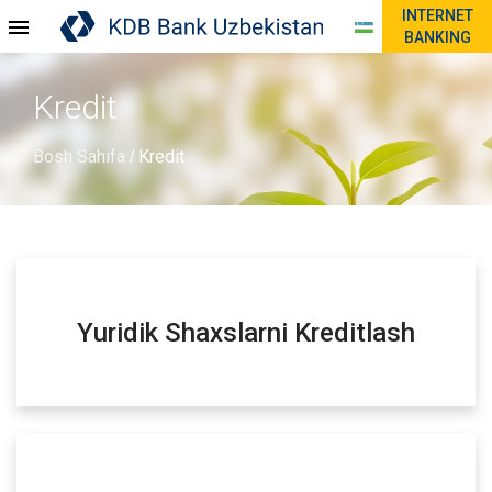
INTERNET
BANKING
Kredit
Bosh Sahifa
Kredit
/
Yuridik Shaxslarni Kreditlash