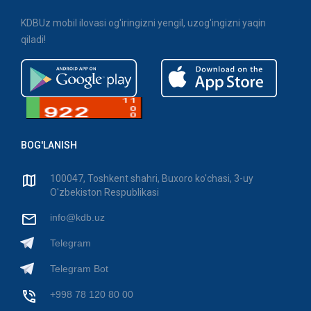
KDBUz mobil ilovasi og'iringizni yengil, uzog'ingizni yaqin
qiladi!
BOG'LANISH
100047, Toshkent shahri, Buxoro ko'chasi, 3-uy
O'zbekiston Respublikasi
info@kdb.uz
Telegram
Telegram Bot
+998 78 120 80 00