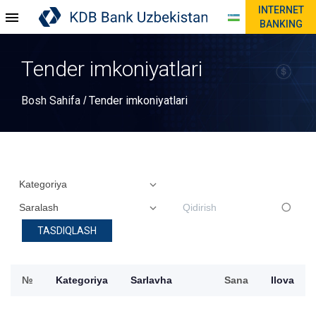
INTERNET
BANKING
Tender imkoniyatlari
Bosh Sahifa
Tender imkoniyatlari
/
TASDIQLASH
№
Kategoriya
Sarlavha
Sana
Ilova