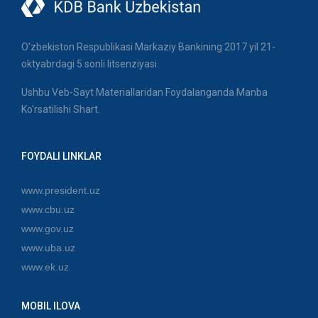
O'zbekiston Respublikasi Markaziy Bankining 2017 yil 21-
oktyabrdagi 5 sonli litsenziyasi.
Ushbu Veb-Sayt Materiallaridan Foydalanganda Manba
Ko'rsatilishi Shart.
FOYDALI LINKLAR
www.president.uz
www.cbu.uz
www.gov.uz
www.uba.uz
www.ek.uz
MOBIL ILOVA