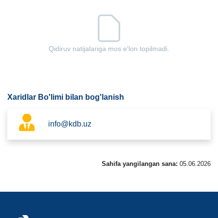
Qidiruv natijalariga mos e'lon topilmadi.
Xaridlar Bo'limi bilan bog'lanish
info@kdb.uz
Sahifa yangilangan sana:
05.06.2026