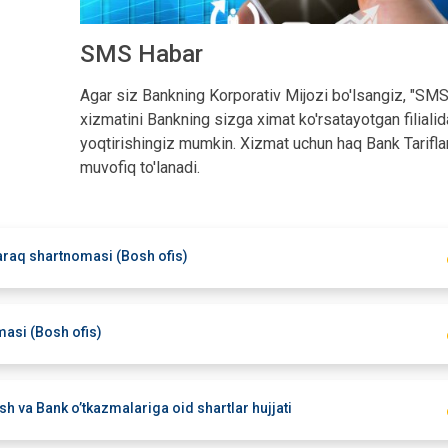
SMS Habar
Agar siz Bankning Korporativ Mijozi bo'lsangiz, "SM
xizmatini Bankning sizga ximat ko'rsatayotgan filialid
yoqtirishingiz mumkin. Xizmat uchun haq Bank Tarifla
muvofiq to'lanadi.
araq shartnomasi (Bosh ofis)
asi (Bosh ofis)
sh va Bank o’tkazmalariga oid shartlar hujjati