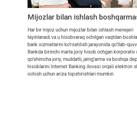
Mijozlar bilan ishlash boshqarma
Har bir mijoz uchun mijozlar bilan ishlash menejeri
tayinlanadi va u hisobvaraq ochilgan vaqtdan boshl
bank xizmatlarini ko'rsatilish jarayonida qo'llab-quvv
Bankda birinchi marta joriy hisob ochgan korporativ 
qo'shimcha joriy, muddatli, jamg'arma va boshqa de
hisoblarini Internet Banking ilovasi orqali elektron 
ochish uchun ariza topshirishlari mumkin.