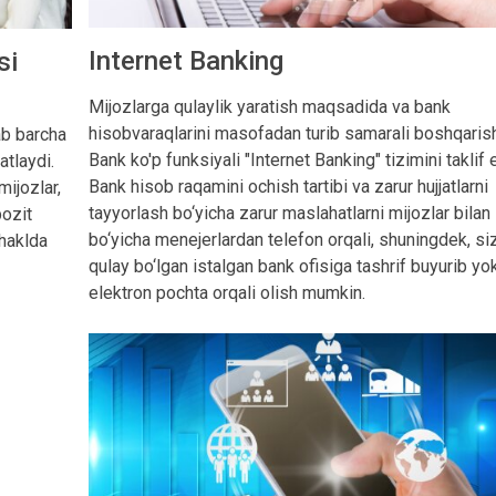
Internet Banking
si
Mijozlarga qulaylik yaratish maqsadida va bank
hisobvaraqlarini masofadan turib samarali boshqaris
ab barcha
Bank ko'p funksiyali "Internet Banking" tizimini taklif e
atlaydi.
Bank hisob raqamini ochish tartibi va zarur hujjatlarni
mijozlar,
tayyorlash bo‘yicha zarur maslahatlarni mijozlar bilan
pozit
bo‘yicha menejerlardan telefon orqali, shuningdek, si
shaklda
qulay bo‘lgan istalgan bank ofisiga tashrif buyurib yo
elektron pochta orqali olish mumkin.