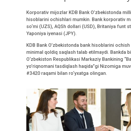
Korporativ mijozlar KDB Bank O’zbekistonda milli
hisoblarini ochishlari mumkin. Bank korporativ m
so‘mi (UZS), AQSh dollari (USD), Britaniya funt s
Yaponiya iyenasi (JPY).
KDB Bank O’zbekistonda bank hisoblarini ochish 
minimal qoldiq saqlash talab etilmaydi. Bankda b
O‘zbekiston Respublikasi Markaziy Bankining “Bank
yo’riqnomani tasdiqlash haqida”gi Nizomiga muvof
#3420 raqami bilan ro‘yxatga olingan.