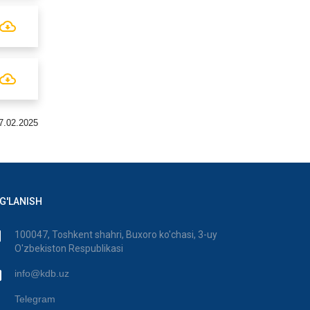
7.02.2025
G'LANISH
100047, Toshkent shahri, Buxoro ko'chasi, 3-uy
O'zbekiston Respublikasi
info@kdb.uz
Telegram