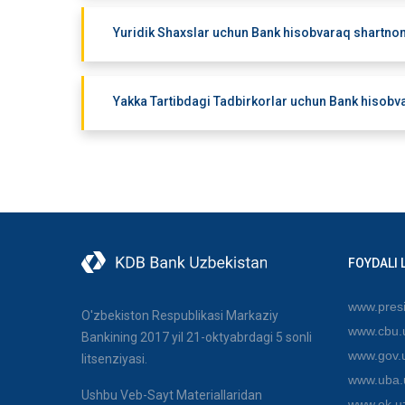
Yuridik Shaxslar uchun Bank hisobvaraq shartnoma
Yakka Tartibdagi Tadbirkorlar uchun Bank hisobva
FOYDALI 
www.presi
O'zbekiston Respublikasi Markaziy
www.cbu.
Bankining 2017 yil 21-oktyabrdagi 5 sonli
www.gov.
litsenziyasi.
www.uba.
Ushbu Veb-Sayt Materiallaridan
www.ek.u