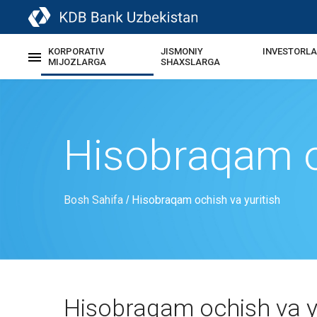
KORPORATIV
JISMONIY
INVESTORL
MIJOZLARGA
SHAXSLARGA
Hisobraqam oc
Bosh Sahifa
Hisobraqam ochish va yuritish
/
Hisobraqam ochish va y