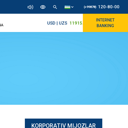
120-80-00
(+99878)
INTERNET
USD | UZS
11915.64
11830/11965
NA
BANKING
KORPORATIV MIJOZLAR