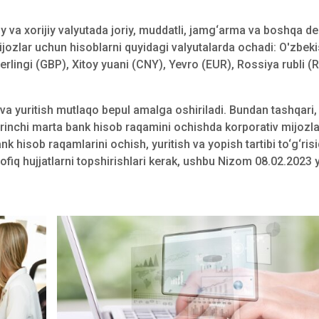
y va xorijiy valyutada joriy, muddatli, jamg‘arma va boshqa de
ijozlar uchun hisoblarni quyidagi valyutalarda ochadi: O'zbek
terlingi (GBP), Xitoy yuani (CNY), Yevro (EUR), Rossiya rubli (
va yuritish mutlaqo bepul amalga oshiriladi. Bundan tashqari
irinchi marta bank hisob raqamini ochishda korporativ mijozla
 hisob raqamlarini ochish, yuritish va yopish tartibi to‘g‘ris
iq hujjatlarni topshirishlari kerak, ushbu Nizom 08.02.2023 y