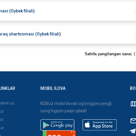
si (Oybek filiali)
raq shartnomasi (Oybek filiali)
Sahifa yangilangan sana:
1
LINKLAR
MOBIL ILOVA
BO
dent.uz
KDBUz mobil ilovasi og'iringizni yengil,
uzog'ingizni yaqin qiladi!
uz
uz
uz
z