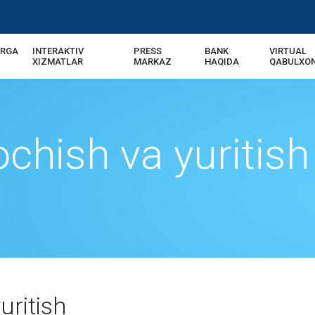
ARGA
INTERAKTIV
PRESS
BANK
VIRTUAL
XIZMATLAR
MARKAZ
HAQIDA
QABULXO
hish va yuritish
uritish