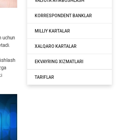
VALYUTA AYIRBOSHLASH
KORRESPONDENT BANKLAR
MILLIY KARTALAR
h uchun
tadi.
XALQARO KARTALAR
 ishlash
EKVAYRING XIZMATLARI
zga
ki
TARIFLAR