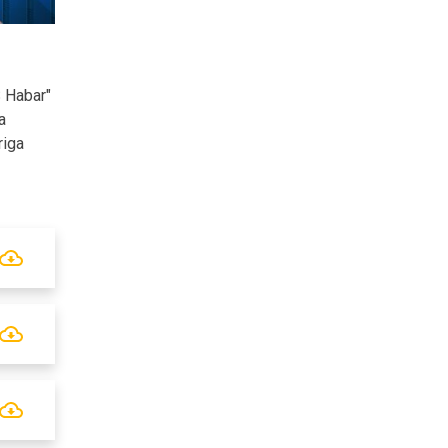
S Habar"
a
riga