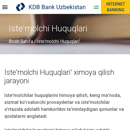
INTERNET
BANKING
Iste'molchi Huquqlari
Bosh Sahifa
Iste'molchi Huquqlari'
/
Iste'molchi Huquqlari' ximoya qilish
jarayoni
Iste'molchilar huquqlarini himoya qilish, keng ma'noda,
xizmat ko'rsatuvchi provayderlar va iste'molchilar
o'rtasida adolatli hamkorlikni ta'minlaydigan qonunlar va
qoidalarni anglatadi.