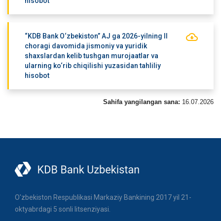
hisobot
“KDB Bank O‘zbekiston” AJ ga 2026-yilning II
choragi davomida jismoniy va yuridik
shaxslardan kelib tushgan murojaatlar va
ularning ko‘rib chiqilishi yuzasidan tahliliy
hisobot
Sahifa yangilangan sana:
16.07.2026
O'zbekiston Respublikasi Markaziy Bankining 2017 yil 21-
oktyabrdagi 5 sonli litsenziyasi.