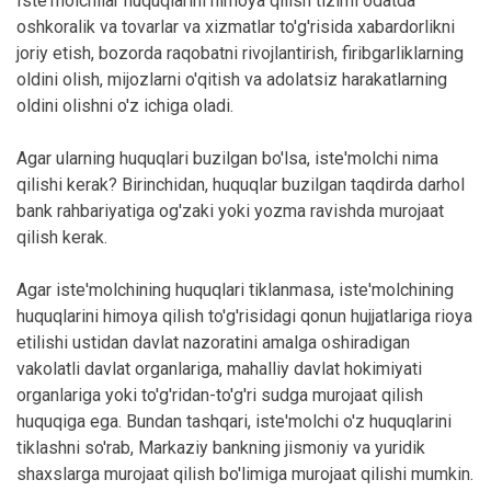
Iste'molchilar huquqlarini himoya qilish tizimi odatda
oshkoralik va tovarlar va xizmatlar to'g'risida xabardorlikni
joriy etish, bozorda raqobatni rivojlantirish, firibgarliklarning
oldini olish, mijozlarni o'qitish va adolatsiz harakatlarning
oldini olishni o'z ichiga oladi.
Agar ularning huquqlari buzilgan bo'lsa, iste'molchi nima
qilishi kerak? Birinchidan, huquqlar buzilgan taqdirda darhol
bank rahbariyatiga og'zaki yoki yozma ravishda murojaat
qilish kerak.
Agar iste'molchining huquqlari tiklanmasa, iste'molchining
huquqlarini himoya qilish to'g'risidagi qonun hujjatlariga rioya
etilishi ustidan davlat nazoratini amalga oshiradigan
vakolatli davlat organlariga, mahalliy davlat hokimiyati
organlariga yoki to'g'ridan-to'g'ri sudga murojaat qilish
huquqiga ega. Bundan tashqari, iste'molchi o'z huquqlarini
tiklashni so'rab, Markaziy bankning jismoniy va yuridik
shaxslarga murojaat qilish bo'limiga murojaat qilishi mumkin.