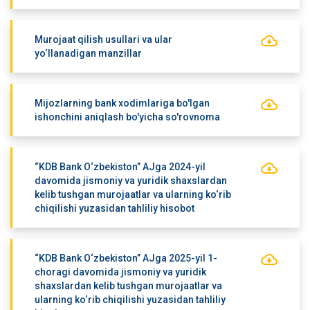
Murojaat qilish usullari va ular
yo‘llanadigan manzillar
Mijozlarning bank xodimlariga bo'lgan
ishonchini aniqlash bo'yicha so'rovnoma
“KDB Bank O‘zbekiston” AJga 2024-yil
davomida jismoniy va yuridik shaxslardan
kelib tushgan murojaatlar va ularning ko‘rib
chiqilishi yuzasidan tahliliy hisobot
“KDB Bank O‘zbekiston” AJga 2025-yil 1-
choragi davomida jismoniy va yuridik
shaxslardan kelib tushgan murojaatlar va
ularning ko‘rib chiqilishi yuzasidan tahliliy