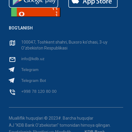
BOG'LANISH
100047, Toshkent shahri, Buxoro ko'chasi, 3-uy
O'zbekiston Respublikasi
info@kdb.uz
Telegram
Telegram Bot
+998 78 120 80 00
Mualliflik huquqlari © 2023#. Barcha huquqlar
AJ "KDB Bank O'zbekistan" tomonidan himoya qilingan.
Foydalanish Shartlari va Maxfiylik
KDB Bank