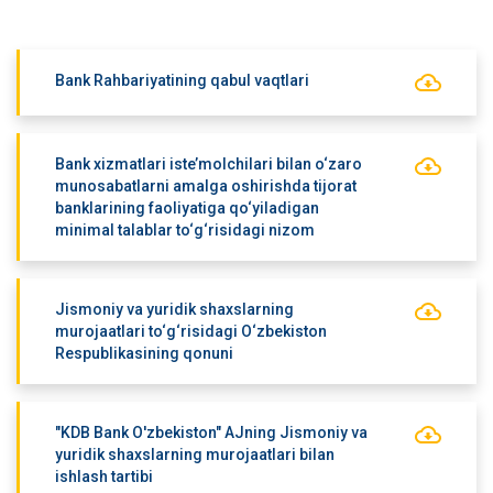
Bank Rahbariyatining qabul vaqtlari
Bank xizmatlari iste’molchilari bilan o‘zaro
munosabatlarni amalga oshirishda tijorat
banklarining faoliyatiga qo‘yiladigan
minimal talablar to‘g‘risidagi nizom
Jismoniy va yuridik shaxslarning
murojaatlari to‘g‘risidagi O‘zbekiston
Respublikasining qonuni
"KDB Bank O'zbekiston" AJning Jismoniy va
yuridik shaxslarning murojaatlari bilan
ishlash tartibi