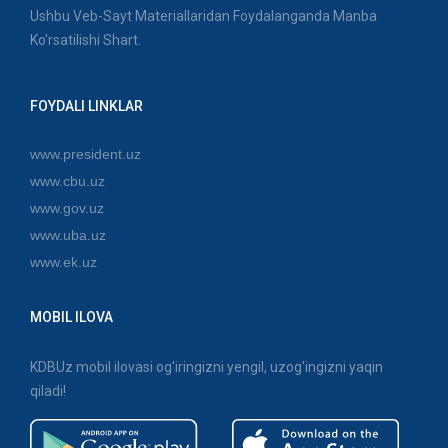
Ushbu Veb-Sayt Materiallaridan Foydalanganda Manba
Ko'rsatilishi Shart.
FOYDALI LINKLAR
www.president.uz
www.cbu.uz
www.gov.uz
www.uba.uz
www.ek.uz
MOBIL ILOVA
KDBUz mobil ilovasi og'iringizni yengil, uzog'ingizni yaqin
qiladi!